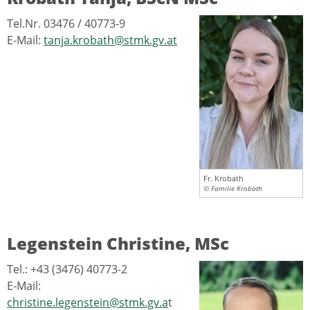
Tel.Nr. 03476 / 40773-9
E-Mail:
tanja.krobath@stmk.gv.at
Fr. Krobath
© Familie Krobath
Legenstein Christine, MSc
Tel.: +43 (3476) 40773-2
E-Mail:
christine.legenstein@stmk.gv.a
t