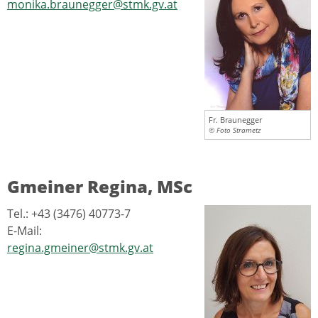
monika.braunegger@stmk.gv.at
Fr. Braunegger
© Foto Strametz
Gmeiner Regina, MSc
Tel.: +43 (3476) 40773-7
E-Mail:
regina.gmeiner@stmk.gv.at