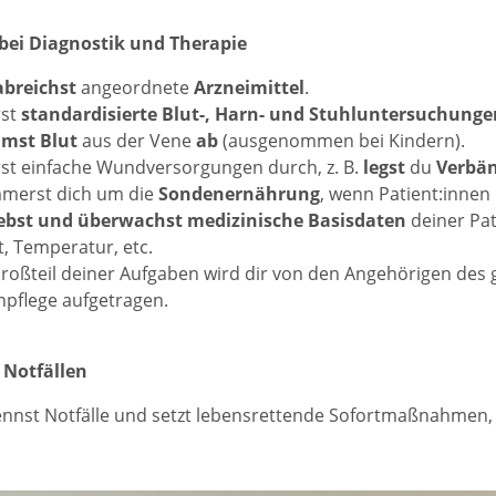
bei Diagnostik und Therapie
abreichst
angeordnete
Arzneimittel
.
rst
standardisierte Blut-, Harn- und Stuhluntersuchunge
mst Blut
aus der Vene
ab
(ausgenommen bei Kindern).
st einfache Wundversorgungen durch, z. B.
legst
du
Verbä
merst dich um die
Sondenernährung
, wenn Patient:inne
ebst und überwachst medizinische Basisdaten
deiner Pati
, Temperatur, etc.
roßteil deiner Aufgaben wird dir von den Angehörigen des
pflege aufgetragen.
 Notfällen
nnst Notfälle und setzt lebensrettende Sofortmaßnahmen, bi