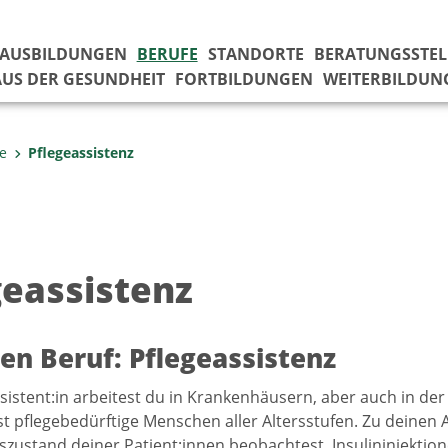
AUSBILDUNGEN
BERUFE
STANDORTE
BERATUNGSSTEL
US DER GESUNDHEIT
FORTBILDUNGEN
WEITERBILDUN
e
Pflegeassistenz
geassistenz
en Beruf: Pflegeassistenz
ssistent:in arbeitest du in Krankenhäusern, aber auch in d
t pflegebedürftige Menschen aller Altersstufen. Zu deinen 
zustand deiner Patient:innen beobachtest, Insulininjektion