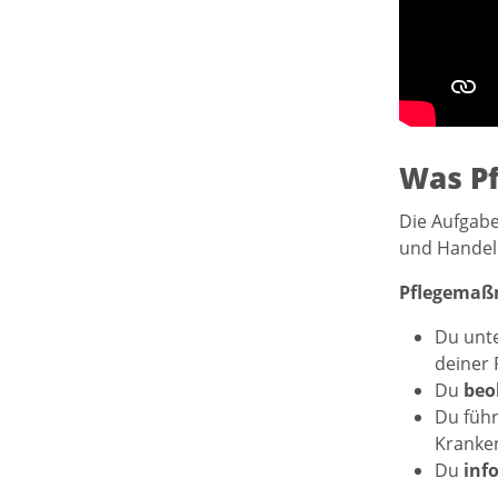
Was Pf
Die Aufgabe
und Handeln
Pflegema
Du unte
deiner 
Du
beo
Du führ
Kranken
Du
inf