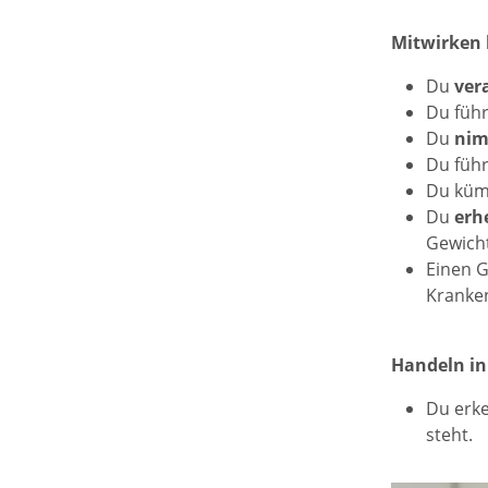
Mitwirken 
Du
ver
Du füh
Du
nim
Du führ
Du küm
Du
erh
Gewicht
Einen G
Kranken
Handeln in
Du erke
steht.