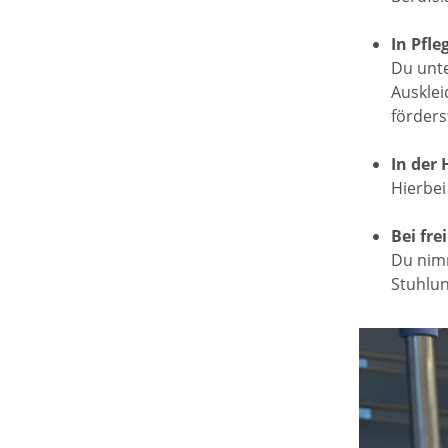
In Pfl
Du unte
Ausklei
förders
In der
Hierbei
Bei fre
Du nimm
Stuhlu