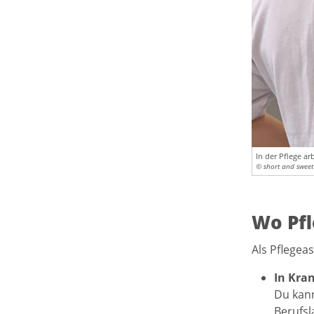
In der Pflege ar
© short and sweet
Wo Pfl
Als Pflegeas
In Kra
Du kann
Berufsl