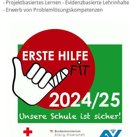
- Projektbasiertes Lernen - Evidenzbasierte Lehrinhalte
- Erwerb von Problemlösungskompetenzen