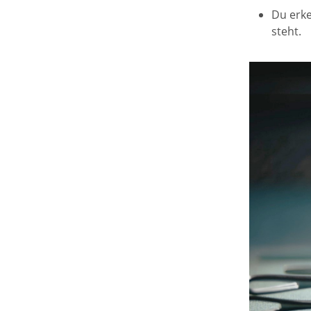
Du erke
steht.