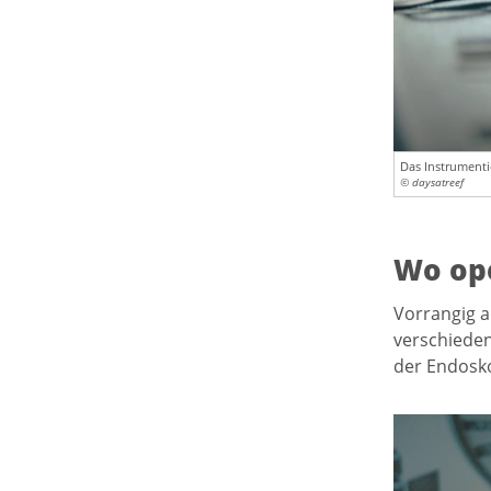
Das Instrumenti
© daysatreef
Wo ope
Vorrangig a
verschieden
der Endosko