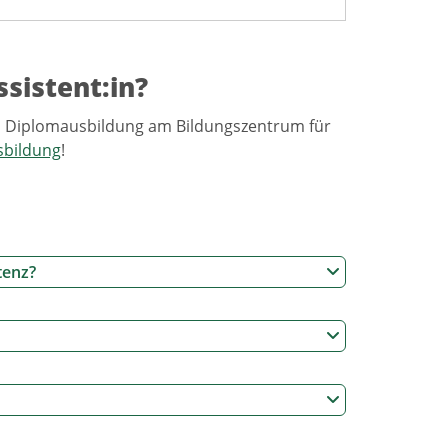
sistent:in?
en Diplomausbildung am Bildungszentrum für
sbildung
!
tenz?