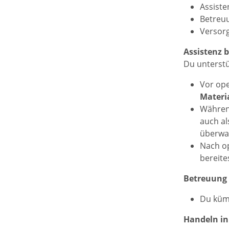
Assiste
Betreu
Versorg
Assistenz b
Du unterstü
Vor ope
Materi
Während
auch al
überwa
Nach op
bereite
Betreuung 
Du kümm
Handeln in